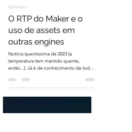
Mister Dovah
2 de fev. de 2025
2 min de leitura
Gamedev
O RTP do Maker e o
uso de assets em
outras engines
Notícia quentíssima de 2023 (a
temperatura tem mantido quente,
então...): Já é de conhecimento de todos
que propriedades intelectuais têm...