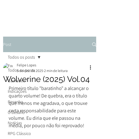
Post
Todos os posts
Felipe Lopes
Todos os posts
5 de dez. de 2025
2 min de leitura
Wolverine (2025) Vol.04
Gamedev
Primeiro título "baratinho" a alcançar o 
Indicações
quarto volume! De quebra, era o título 
Resenha
que menos me agradava, o que trouxe 
certa responsabilidade para este 
O Desafio
volume. Eu diria que ele passou na 
Notícias
média, por pouco não foi reprovado!
RPG Clássico