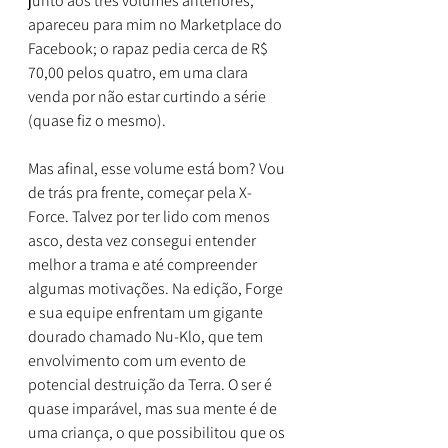
junto aos três volumes anteriores, 
apareceu para mim no Marketplace do 
Facebook; o rapaz pedia cerca de R$ 
70,00 pelos quatro, em uma clara 
venda por não estar curtindo a série 
(quase fiz o mesmo).
Mas afinal, esse volume está bom? Vou 
de trás pra frente, começar pela X-
Force. Talvez por ter lido com menos 
asco, desta vez consegui entender 
melhor a trama e até compreender 
algumas motivações. Na edição, Forge 
e sua equipe enfrentam um gigante 
dourado chamado Nu-Klo, que tem 
envolvimento com um evento de 
potencial destruição da Terra. O ser é 
quase imparável, mas sua mente é de 
uma criança, o que possibilitou que os 