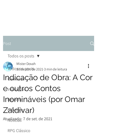
Post
Todos os posts
Mister Dovah
Todos os posts
30 de abr. de 2021
3 min de leitura
Indicação de Obra: A Cor
Gamedev
e outros Contos
Indicações
Inomináveis (por Omar
Resenha
Zaldivar)
O Desafio
Atualizado:
7 de set. de 2021
Notícias
RPG Clássico