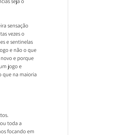
ias seja o 
ira sensação 
tas vezes o 
s e sentinelas 
jogo e não o que 
 novo e porque 
 um jogo e 
o que na maioria 
tos.
ou toda a 
mos focando em 