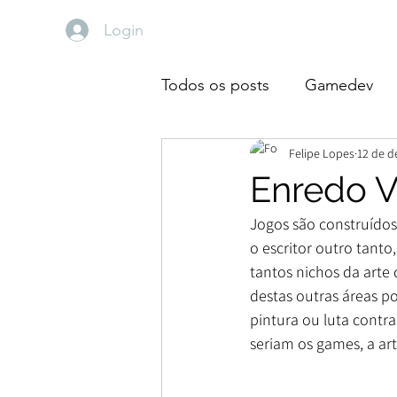
Login
Todos os posts
Gamedev
Felipe Lopes
12 de d
Devaneios
Diário de Lei
Enredo V
Jogos são construídos
o escritor outro tanto
tantos nichos da art
destas outras áreas p
pintura ou luta contr
seriam os games, a art