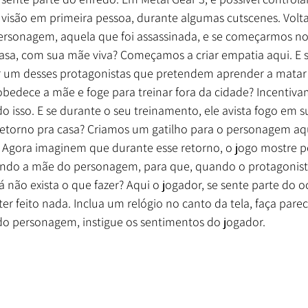
isão em primeira pessoa, durante algumas cutscenes. Volt
rsonagem, aquela que foi assassinada, e se começarmos no
a, com sua mãe viva? Começamos a criar empatia aqui. E s
 um desses protagonistas que pretendem aprender a matar 
bedece a mãe e foge para treinar fora da cidade? Incentiva
do isso. E se durante o seu treinamento, ele avista fogo em s
torno pra casa? Criamos um gatilho para o personagem aq
 Agora imaginem que durante esse retorno, o jogo mostre p
nando a mãe do personagem, para que, quando o protagonist
já não exista o que fazer? Aqui o jogador, se sente parte do o
 feito nada. Inclua um relógio no canto da tela, faça parec
 do personagem, instigue os sentimentos do jogador. 