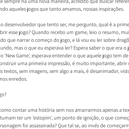
 sempre há uma nova maneira, acredito que buscar referênc
ndo aqueles jogos que tanto amamos, nossas inspirações. 
o desenvolvedor que tento ser, me pergunto, qual é a prime
abrir esse jogo? Quando recebo um game, leio o resumo, mui
do que narrar o começo do jogo, e lá vou eu ler sobre dragõe
ndo, mas o que eu esperava ler? Espera saber o que era o 
do 'New Game', esperava entender o que aquele jogo tem de
Construir uma primeira impressão, é muito importante, abrir
is textos, sem imagens, sem algo a mais, é desanimador, vist
mos enredos. 
go? 
como contar uma história sem nos amarrarmos apenas a tex
tumam ter um 'estopim', um ponto de ignição, o que começ
rsonagem foi assassinada? Que tal se, ao invés de começar