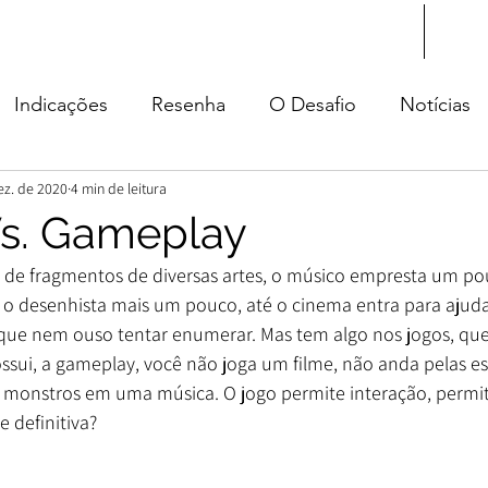
Início
Blog
Indicações
Resenha
O Desafio
Notícias
ez. de 2020
4 min de leitura
tura
s. Gameplay
 de fragmentos de diversas artes, o músico empresta um pou
, o desenhista mais um pouco, até o cinema entra para ajuda
e que nem ouso tentar enumerar. Mas tem algo nos jogos, q
ossui, a gameplay, você não joga um filme, não anda pelas e
a monstros em uma música. O jogo permite interação, permit
e definitiva?