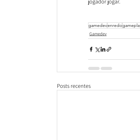
jogador jogar.
gamedev
enredo
gamepla
Gamedev
Posts recentes