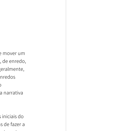
e mover um 
, de enredo, 
geralmente, 
enredos 
o 
a narrativa 
niciais do 
 de fazer a 