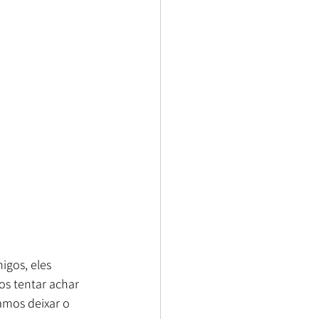
gos, eles 
s tentar achar 
amos deixar o 