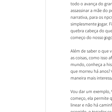
todo o avança do gran
assassinar a mãe do p
narrativa, para os np
simplesmente jogar. F
quebra cabeça do que
começo do nosso jogo 
Além de saber o que v
as coisas, como isso a
mundo, conheça a hist
que morreu há anos? O
maneira mais interess
Vou dar um exemplo, V
começo, ela permite q
linear e não há caminh
ocorrido, o jogador se