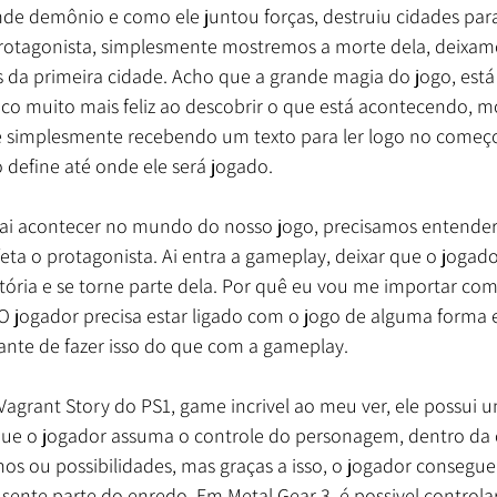
de demônio e como ele juntou forças, destruiu cidades para
rotagonista, simplesmente mostremos a morte dela, deixam
cs da primeira cidade. Acho que a grande magia do jogo, está
ico muito mais feliz ao descobrir o que está acontecendo,
 simplesmente recebendo um texto para ler logo no começo
define até onde ele será jogado.
ai acontecer no mundo do nosso jogo, precisamos entender
feta o protagonista. Ai entra a gameplay, deixar que o jogado
ória e se torne parte dela. Por quê eu vou me importar co
 jogador precisa estar ligado com o jogo de alguma forma e
ante de fazer isso do que com a gameplay. 
agrant Story do PS1, game incrivel ao meu ver, ele possui 
ue o jogador assuma o controle do personagem, dentro da 
os ou possibilidades, mas graças a isso, o jogador consegue 
 sente parte do enredo. Em Metal Gear 3, é possivel controlar