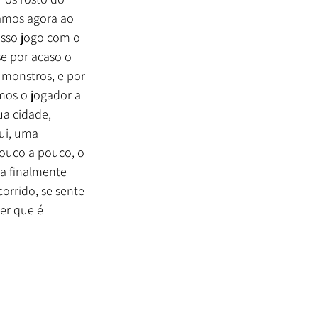
amos agora ao 
sso jogo com o 
e por acaso o 
monstros, e por 
mos o jogador a 
ua cidade, 
ui, uma 
ouco a pouco, o 
a finalmente 
corrido, se sente 
er que é 