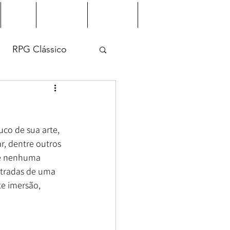
Jogos
Downloads
Indicações
Galeria de Membros
RPG Clássico
co de sua arte, 
r, dentre outros 
ue nenhuma 
stradas de uma 
e imersão, 