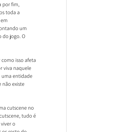
 por fim, 
os toda a 
 em 
 montando um 
 do jogo. O 
 como isso afeta 
r viva naquele 
m uma entidade 
 não existe 
uma cutscene no 
cutscene, tudo é 
viver o 
 os rosto do 