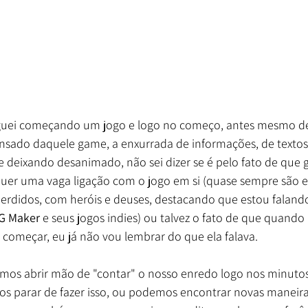
guei começando um jogo e logo no começo, antes mesmo d
ansado daquele game, a enxurrada de informações, de textos
 deixando desanimado, não sei dizer se é pelo fato de que 
uer uma vaga ligação com o jogo em si (quase sempre são 
rdidos, com heróis e deuses, destacando que estou faland
G Maker 
e seus jogos indies) ou talvez o fato de que quando 
go começar, eu já não vou lembrar do que ela falava. 
os abrir mão de "contar" o nosso enredo logo nos minutos i
s parar de fazer isso, ou podemos encontrar novas maneiras