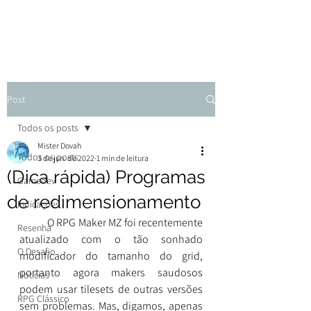
Post
Todos os posts
Mister Dovah
Todos os posts
3 de jun. de 2022
1 min de leitura
(Dica rápida) Programas
Gamedev
de redimensionamento
Indicações
	O RPG Maker MZ foi recentemente 
Resenha
atualizado com o tão sonhado 
O Desafio
modificador do tamanho do grid, 
portanto agora makers saudosos 
Notícias
podem usar tilesets de outras versões 
RPG Clássico
sem problemas. Mas, digamos, apenas 