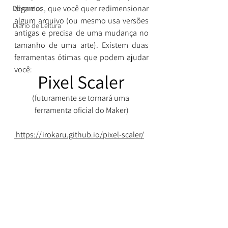
digamos, que você quer redimensionar 
Devaneios
algum arquivo (ou mesmo usa versões 
Diário de Leitura
antigas e precisa de uma mudança no 
tamanho de uma arte). Existem duas 
ferramentas ótimas que podem ajudar 
você:
Pixel Scaler
(futuramente se tornará uma 
ferramenta oficial do Maker)
 https://irokaru.github.io/pixel-scaler/