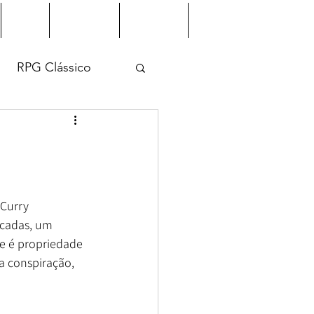
Jogos
Downloads
Indicações
Galeria de Membros
RPG Clássico
 Curry
cadas, um 
e é propriedade 
a conspiração, 