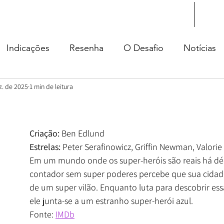
Início
Blog
Indicações
Resenha
O Desafio
Notícias
z. de 2025
1 min de leitura
tura
Criação: 
Ben Edlund
Estrelas: 
Peter Serafinowicz, Griffin Newman, Valorie
Em um mundo onde os super-heróis são reais há dé
contador sem super poderes percebe que sua cidad
de um super vilão. Enquanto luta para descobrir ess
ele junta-se a um estranho super-herói azul.
Fonte: 
IMDb