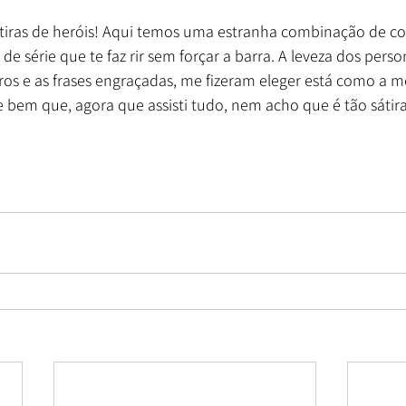
átiras de heróis! Aqui temos uma estranha combinação de c
de série que te faz rir sem forçar a barra. A leveza dos perso
ros e as frases engraçadas, me fizeram eleger está como a me
 Se bem que, agora que assisti tudo, nem acho que é tão sátir