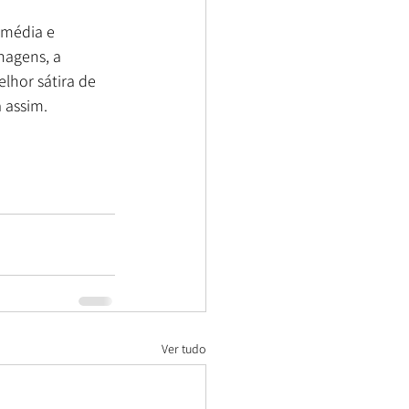
omédia e 
nagens, a 
lhor sátira de 
a assim.
Ver tudo