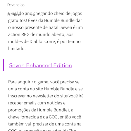
Devaneios
Final do ano chegando cheio de jogos 
Diário de Leitura
gratuitos! É vez da Humble Bundle dar 
o nosso presente de natal! Seven é um 
action RPG de mundo aberto, aos 
moldes de Diablo! Corre, é por tempo 
limitado.
Seven Enhanced Edition
Para adquirir o game, você precisa se 
uma conta no site Humble Bundle e se 
inscrever no newsletter do site(você irá 
receber emails com notícias e 
promoções da Humble Bundle), a 
chave fornecida é da GOG, então você 
também vai  precisar de uma conta na 
GOG, aí aproveita para adquirir The 