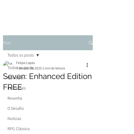
Post
Todos os posts
Felipe Lopes
Todos os posts
7 de dez. de 2020
1 min de leitura
Seven: Enhanced Edition
Gamedev
FREE
Indicações
Resenha
O Desafio
Notícias
RPG Clássico