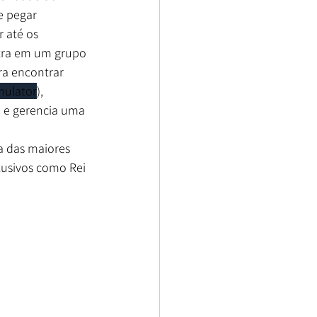
e pegar 
 até os 
entra em um grupo 
ra encontrar 
mulator
), 
 e gerencia uma 
a das maiores 
lusivos como Rei 