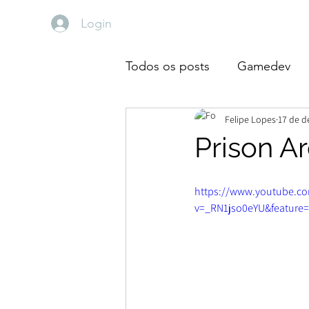
Login
Todos os posts
Gamedev
Felipe Lopes
17 de d
Devaneios
Diário de Lei
Prison A
https://www.youtube.c
v=_RN1jso0eYU&feature=