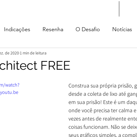
Início
Blog
Indicações
Resenha
O Desafio
Notícias
ez. de 2020
1 min de leitura
tura
rchitect FREE
om/watch?
Construa sua própria prisão, g
youtu.be
desde a coleta de lixo até ga
em sua prisão! Este é um daq
onde você precisa ter calma e 
vezes antes de realmente ent
coisas funcionam. Não se deix
seus gráficos simples, a comp