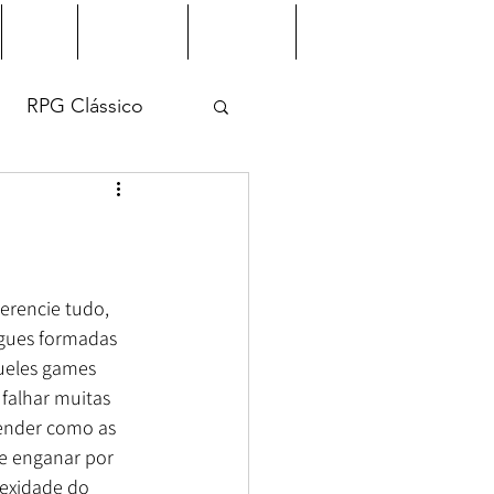
Jogos
Downloads
Indicações
Galeria de Membros
RPG Clássico
erencie tudo, 
ngues formadas 
ueles games 
falhar muitas 
ender como as 
e enganar por 
lexidade do 