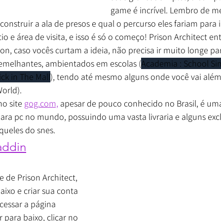
game é incrível. Lembro de m
onstruir a ala de presos e qual o percurso eles fariam para ir
tio e área de visita, e isso é só o começo! Prison Architect 
oon, caso vocês curtam a ideia, não precisa ir muito longe pa
emelhantes, ambientados em escolas (
Academia : School Si
ck in The Mall
), tendo até mesmo alguns onde você vai além
orld).
o site 
gog.com,
 apesar de pouco conhecido no Brasil, é um
 para pc no mundo, possuindo uma vasta livraria e alguns exc
queles do snes.
addin
e de Prison Architect, 
aixo e criar sua conta 
acessar a página 
r para baixo, clicar no 