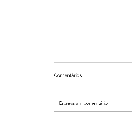
Comentários
Escreva um comentário
O RTP do Maker e o uso de
assets em outras engines