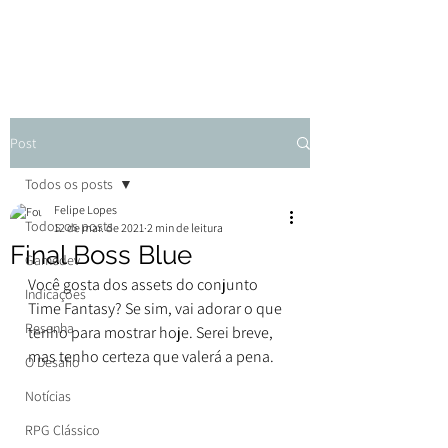
Post
Todos os posts
Felipe Lopes
Todos os posts
12 de mar. de 2021
2 min de leitura
Final Boss Blue
Gamedev
Você gosta dos assets do conjunto 
Indicações
Time Fantasy? Se sim, vai adorar o que 
Resenha
tenho para mostrar hoje. Serei breve, 
mas tenho certeza que valerá a pena.
O Desafio
Notícias
RPG Clássico