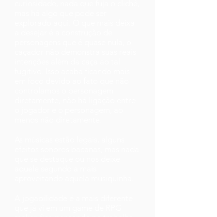
curiosidade, nada que fuja o clichê,
mas há algo que pode ser
explorado aqui. O que mais deixa
a desejar é a construção de
personagens que é quase nula, o
caçador não demonstra suas reais
intenções além da caça ao tal
fugitivo. Isso acaba ficando mais
em foco devido ao fato que não
controlamos o personagem
diretamente, não há ligação entre
o jogador e o personagem, ao
menos não diretamente.
As músicas estão legais, alguns
efeitos sonoros bacanas, mas nada
que se destaque ou nos deixe
aquele segundo a mais
aproveitando aquela musiquinha.
A jogabilidade é a mais diferente
que já vi em um game de RPG