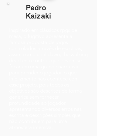
Pedro
Kaizaki
Inspirado em clássicos rpgs de
mesa, o fugitivo apresenta a
famosa proposta de jogos
controlados através de escolhas,
assim como until dawn, the walking
dead entre outros que devem se
focar em uma grande narrativa
para prender o jogador, o que
infelizmente não acontece com
esse projeto, pois todos os
objetivos são descritos de forma
genérica sem fornecer
profundidade ao jogador,
apresentando diversos erros nas
escrita e descrições simples que
não contribuem para uma
atmosfera imersiva.