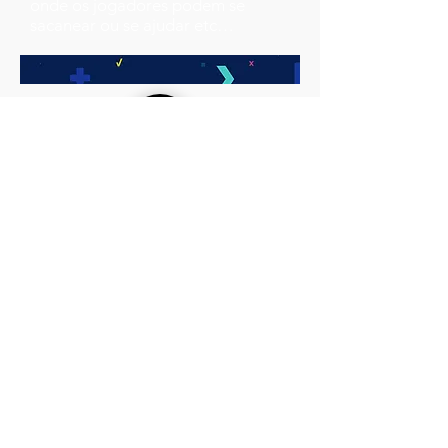
onde os jogadores podem se
sacanear ou se ajudar etc…
Richard
Cesber
O Fugitivo nos apresenta uma
personagem (a única elegível no
começo da aventura) Arlequina,
que seria uma caçadora de
recompensas, tudo gira em tornar
de um fugitivo e da recompensa
oferecida pelo Rei, de início o plot
é bastante simplório, porém as
ramificações de suas escolhas vão
deixando a aventura mais