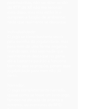
padrõezinhas, não sei dizer se são
do RTP do XP, não me recordo
mais disso, mas elas estão lá e
cumprem a função de ambientar,
nada que realmente se destaque.
Individualidade:
O jogo se torna bastante único
pela escolha da jogabilidade, mas
para mim de uma forma negativa,
tirando isso, não vejo nada que
realmente se destaque no game
ele é bastante padrão e funciona
bem no que se propõe, porem essa
jogabilidade para mim não dá
certo.
Narrador:
O jogo completamente narrado,
quase como se fosse um livro-jogo,
famoso na década de oitenta e
noventa, ou aventuras de RPG