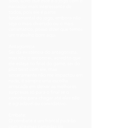
Solo, acho que este é o jogo com o
narrador mais interessante de
todos, pois ele é parte
fundamental do jogo, embora não
seja o mais divertido ou o mais
carismático, posso dizer que temos
um trabalho bom aqui.
Antagonista
Sei da existência do antagonista,
mas não o encontrei, acredito que
ele esteja no final do game, sei do
plot twist com ele, mas
sinceramente não me impactou em
nada, é sempre uma escolha
arriscada em deixar as melhores
surpresas só para o final se o
caminho para chegar até elas não
é agradável ou convidativo.
Embate:
O combate é um frontal padrão
com algumas camadas de