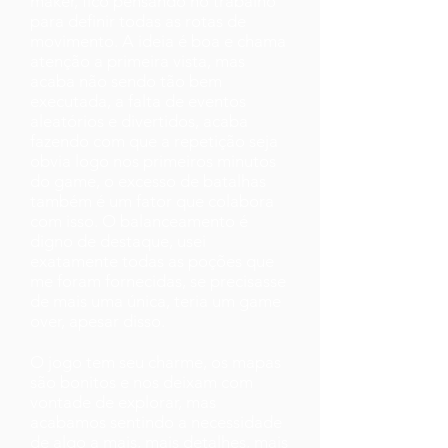
maker, fico pensando no trabalho
para definir todas as rotas de
movimento. A ideia é boa e chama
atenção a primeira vista, mas
acaba não sendo tão bem
executada, a falta de eventos
aleatórios e divertidos, acaba
fazendo com que a repetição seja
obvia logo nos primeiros minutos
do game, o excesso de batalhas
também é um fator que colabora
com isso. O balanceamento é
digno de destaque, usei
exatamente todas as poções que
me foram fornecidas, se precisasse
de mais uma única, teria um game
over, apesar disso.
O jogo tem seu charme, os mapas
são bonitos e nos deixam com
vontade de explorar, mas
acabamos sentindo a necessidade
de algo a mais, mais detalhes, mais