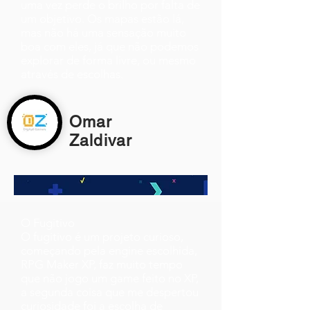
uma vez perde o brilho por falta de
um objetivo. Os mapas estão lá,
mas não há uma sensação muito
boa com eles, já que não podemos
explorar de forma livre, ou mesmo
através de escolhas.
Omar
Zaldivar
O Fugitivo
O fugitivo é um projeto curioso,
começando pela engine escolhida,
RPG Maker XP, faz muito tempo
que não jogo um game feito no XP,
a segunda coisa que me despertou
curiosidade foi a escolha de