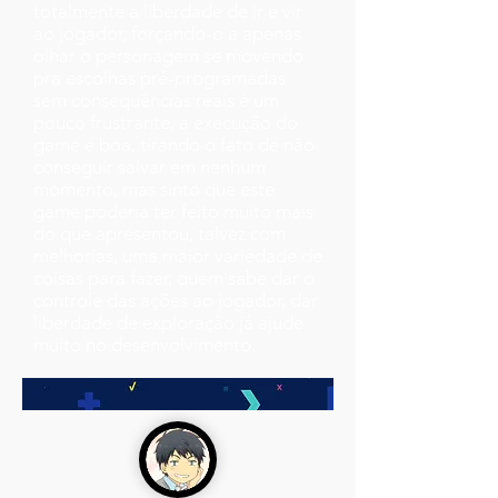
totalmente a liberdade de ir e vir
ao jogador, forçando-o a apenas
olhar o personagem se movendo
pra escolhas pré-programadas
sem consequências reais é um
pouco frustrante, a execução do
game é boa, tirando o fato de não
conseguir salvar em nenhum
momento, mas sinto que este
game poderia ter feito muito mais
do que apresentou, talvez com
melhorias, uma maior variedade de
coisas para fazer, quem sabe dar o
controle das ações ao jogador, dar
liberdade de exploração já ajude
muito no desenvolvimento.