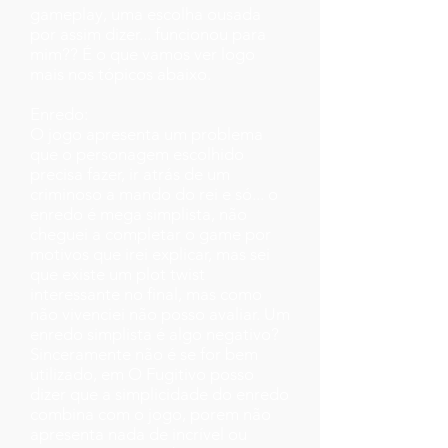
gameplay, uma escolha ousada
por assim dizer... funcionou para
mim?? É o que vamos ver logo
mais nos tópicos abaixo.
Enredo:
O jogo apresenta um problema
que o personagem escolhido
precisa fazer, ir atrás de um
criminoso a mando do rei e só... o
enredo é mega simplista, não
cheguei a completar o game por
motivos que irei explicar, mas sei
que existe um plot twist
interessante no final, mas como
não vivenciei não posso avaliar. Um
enredo simplista é algo negativo?
Sinceramente não é se for bem
utilizado, em O Fugitivo posso
dizer que a simplicidade do enredo
combina com o jogo, porem não
apresenta nada de incrível ou