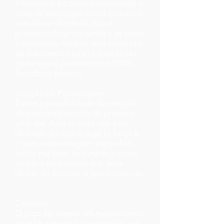
é funcional e possui essa camada a
mais de estratégia como comentei,
mas não é divertido, não é
prazeroso lutar no game e as vezes
é excessivo, me trás uma sensação
de travamento na progressão do
game que é praticamente 100%
focado na história.
Seleção de Personagem:
Existe a possibilidade de seleção
de personagem mas de primeira
uma das duas opções não está
liberada, ou seja o jogo te força a
ir com o personagem especifico,
então me senti enganado a priori,
embora eu entenda que deva
liberar ao finalizar o game uma vez
.
Cenários:
O jogo apresenta um mapeamento
padrão, sem muita inspiração, um